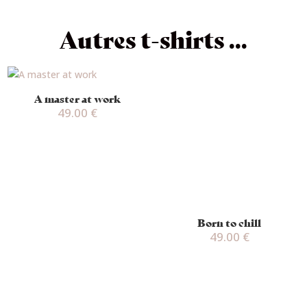
Autres t-shirts ...
A master at work
49.00
€
Born to chill
49.00
€