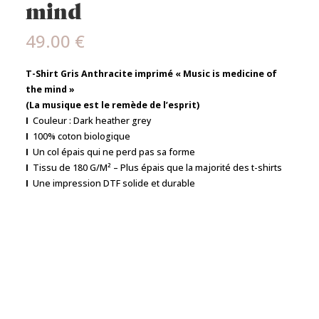
mind
49.00
€
T-Shirt Gris Anthracite imprimé « Music is medicine of
the mind »
(La musique est le remède de l’esprit)
I
Couleur : Dark heather grey
I
100% coton biologique
I
Un col épais qui ne perd pas sa forme
I
Tissu de 180 G/M² – Plus épais que la majorité des t-shirts
I
Une impression DTF solide et durable