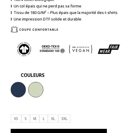
I
Un col épais qui ne perd pas sa forme
I
Tissu de 180 G/M² – Plus épais que la majorité des t-shirts
I
Une impression DTF solide et durable
COULEURS
XS
S
M
L
XL
XXL