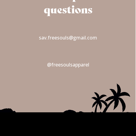
questions
sav.freesouls@gmail.com
@freesoulsapparel