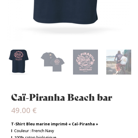
Caï-Piranha Beach bar
49.00
€
T-Shirt Bleu marine imprimé « Caï-Piranha »
I
Couleur : French Navy
I
100% coton biologique