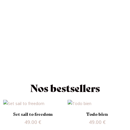
Nos bestsellers
Set sail to freedom
Todo bien
49.00
€
49.00
€