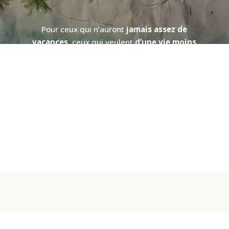
Pour ceux qui n’auront
jamais assez de
vacances
, ceux qui veulent
d’une vie moins
conventionnelle
.
Pour vous,
rêveurs, voyageurs, entrepreneurs,
indépendants, hommes et femmes aux âmes
libres
en quête d’une vie plus authentique.
FreeSouls,
une invitation à la liberté, l’audace
et la détermination,
à tous ceux qui ont osé ou
qui vont oser vivre leur vie rêvée.