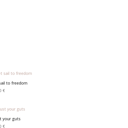
sail to freedom
00
€
t your guts
00
€